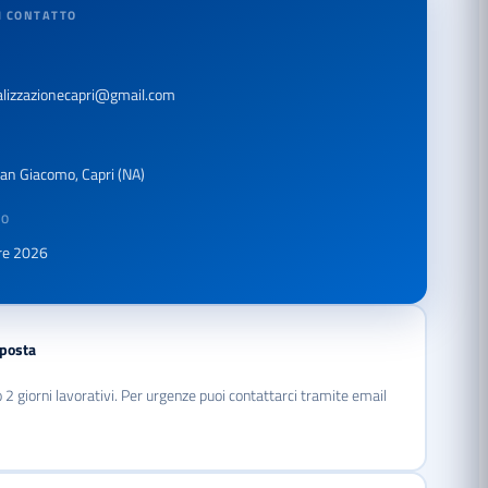
I CONTATTO
alizzazionecapri@gmail.com
San Giacomo, Capri (NA)
TO
bre 2026
sposta
2 giorni lavorativi. Per urgenze puoi contattarci tramite email