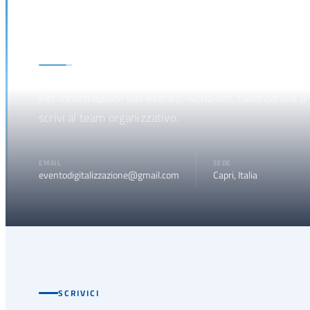
Contatti
Per informazioni sull'evento, iscrizioni, candidature o
scrivi al team organizzativo.
EMAIL
SEDE
eventodigitalizzazione@gmail.com
Capri, Italia
SCRIVICI