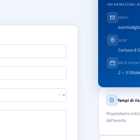
INFORMAZIONI D
EMAIL
eventodigit
SEDE
Certosa di 
DATE EVEN
2 – 3 Otto
Tempi di ri
Rispondiamo entro 
dell'evento.