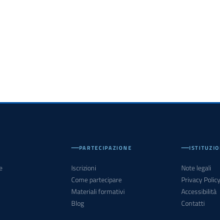
PARTECIPAZIONE
ISTITUZI
e
Iscrizioni
Note legali
Come partecipare
Privacy Polic
Materiali formativi
Accessibilità
Blog
Contatti