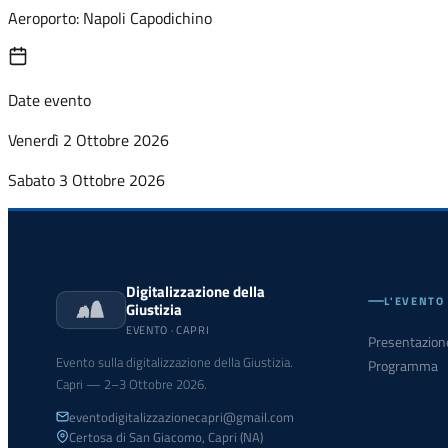
Aeroporto: Napoli Capodichino
Date evento
Venerdì 2 Ottobre 2026
Sabato 3 Ottobre 2026
Digitalizzazione della
L'EVENTO
Giustizia
EVENTO · CAPRI
Presentazion
Evento sulla digitalizzazione della Giustizia.
Programma
Capri — 2–3 Ottobre 2026.
eventodigitalizzazionecapri@gmail.com
Certosa di San Giacomo, Capri (NA)