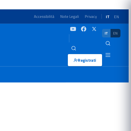
Accessibilità
Note Legali
Privacy
IT
EN
IT
EN
Registrati