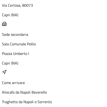
Per visualizzare la mappa accetta i cookie di terze parti.
Via Certosa, 80073
Gestisci preferenze cookie
Capri (NA)
Sede secondaria
Sala Comunale Pollio
Piazza Umberto I
Capri (NA)
Come arrivare
Aliscafo da Napoli Beverello
Traghetto da Napoli o Sorrento