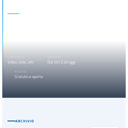
Media e materiali
Registrazioni video, trascrizioni, presentazioni e comunicati
stampa di tutte le edizioni del Forum Nazionale sulla
Digitalizzazione della Giustizia.
CONTENUTI
EDIZIONI
Video, slide, atti
Dal 2013 ad oggi
ACCESSO
Gratuito e aperto
ARCHIVIO