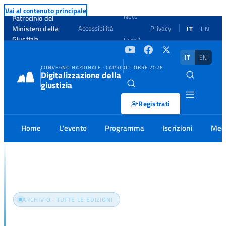
Vai al contenuto principale
Note
Patrocinio del
Ministero della
Accessibilità
Privacy
IT
EN
Giustizia
Legali
IT
EN
CONVEGNO NAZIONALE · CAPRI, OTTOBRE 2026
Digitalizzazione della
giustizia
Registrati
Home
L'evento
Programma
Iscrizioni
Med
Home
Media
ARCHIVIO · TUTTE LE EDIZIONI