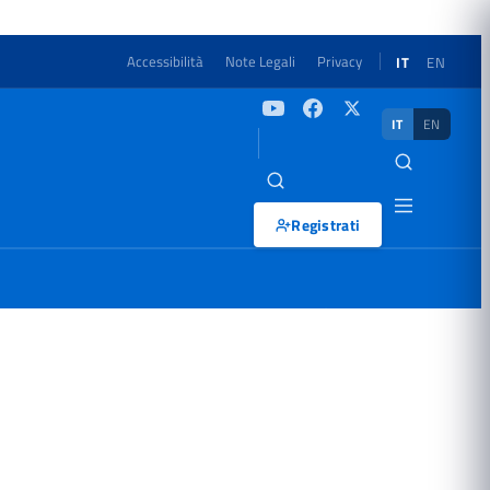
Accessibilità
Note Legali
Privacy
IT
EN
IT
EN
Registrati