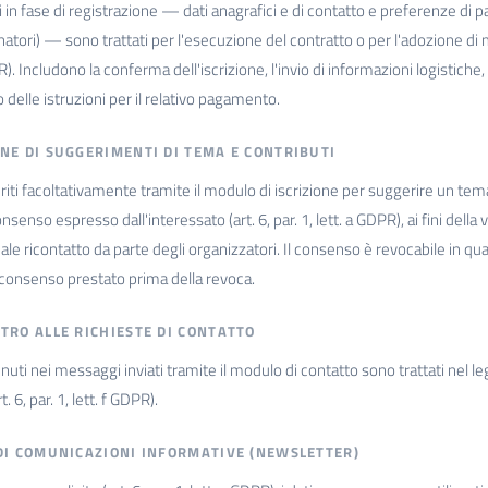
iti in fase di registrazione — dati anagrafici e di contatto e preferenze di
ori) — sono trattati per l'esecuzione del contratto o per l'adozione di mis
R). Includono la conferma dell'iscrizione, l'invio di informazioni logistiche
io delle istruzioni per il relativo pagamento.
ONE DI SUGGERIMENTI DI TEMA E CONTRIBUTI
eriti facoltativamente tramite il modulo di iscrizione per suggerire un tem
nsenso espresso dall'interessato (art. 6, par. 1, lett. a GDPR), ai fini del
ale ricontatto da parte degli organizzatori. Il consenso è revocabile in qu
 consenso prestato prima della revoca.
NTRO ALLE RICHIESTE DI CONTATTO
enuti nei messaggi inviati tramite il modulo di contatto sono trattati nel l
t. 6, par. 1, lett. f GDPR).
 DI COMUNICAZIONI INFORMATIVE (NEWSLETTER)