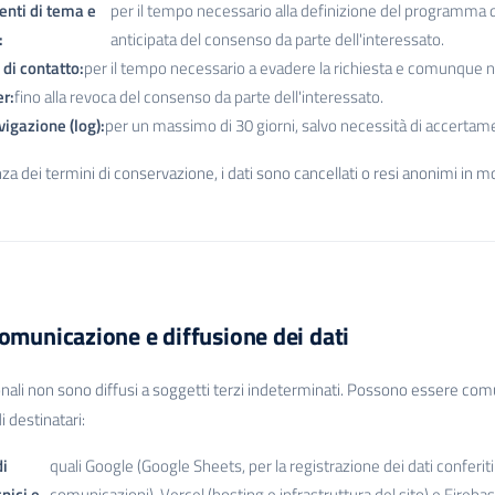
nti di tema e
per il tempo necessario alla definizione del programma 
:
anticipata del consenso da parte dell'interessato.
di contatto:
per il tempo necessario a evadere la richiesta e comunque no
r:
fino alla revoca del consenso da parte dell'interessato.
vigazione (log):
per un massimo di 30 giorni, salvo necessità di accertamento
za dei termini di conservazione, i dati sono cancellati o resi anonimi in mo
omunicazione e diffusione dei dati
onali non sono diffusi a soggetti terzi indeterminati. Possono essere com
i destinatari:
di
quali Google (Google Sheets, per la registrazione dei dati conferiti t