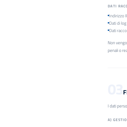
DATI RAC
Indirizzo 
Dati di lo
Dati racco
Non vengono
penali o rea
03
F
I dati pers
A) GESTI