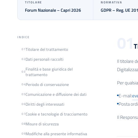
TITOLARE
NORMATIVA
Forum Nazionale – Capri 2026
GDPR – Reg. UE 20
01
INDICE
T
Titolare del trattamento
01
Dati personali raccolti
02
Il titolare
Finalità e base giuridica del
Digitalizza
03
trattamento
Per qualsia
Periodo di conservazione
04
Comunicazione e diffusione dei dati
05
E-mail:
ev
Posta ordin
Diritti degli interessati
06
Cookie e tecnologie di tracciamento
07
Il Respons
Misure di sicurezza
08
Modifiche alla presente informativa
09