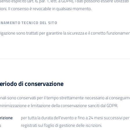
enso esplicito (art. 6, par. 1, lett. a GDPR), i dati possono essere utilizza
ioni. Il consenso è revocabile in qualsiasi momento.
ONAMENTO TECNICO DEL SITO
vigazione sono trattati per garantire la sicurezza e il corretto funzionamento 
eriodo di conservazione
onali sono conservati per il tempo strettamente necessario al conseguimento
 minimizzazione e limitazione della conservazione sanciti dal GDPR.
crizione
per tutta la durata dell'evento e fino a 24 mesi successivi per 
:
registrati sul foglio di gestione delle iscrizioni.