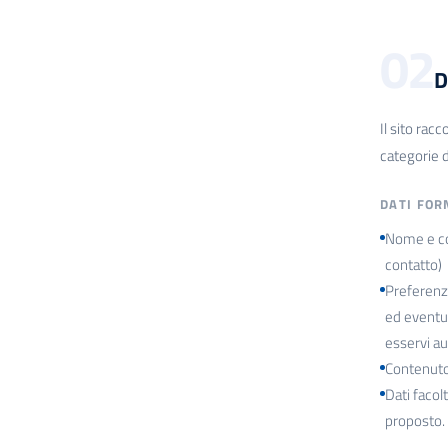
02
D
Il sito rac
categorie di
DATI FOR
Nome e cog
contatto)
Preferenze
ed eventua
esservi au
Contenuto 
Dati facol
proposto.