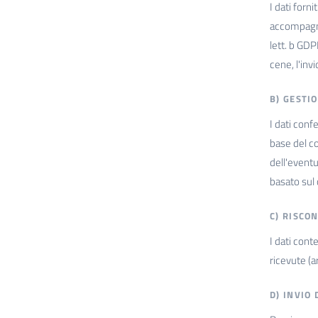
I dati forn
accompagnat
lett. b GDP
cene, l'inv
B) GESTI
I dati conf
base del co
dell'eventu
basato sul
C) RISCO
I dati cont
ricevute (ar
D) INVIO