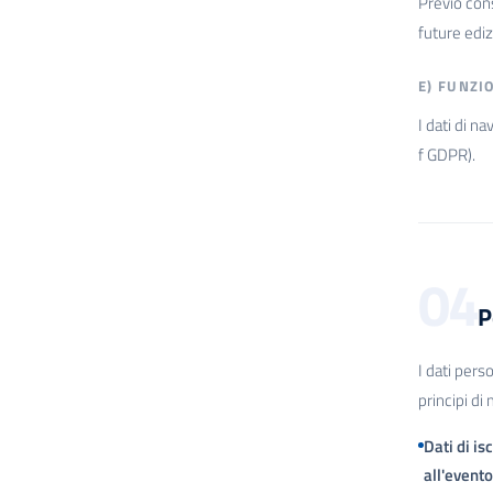
Previo cons
future ediz
E) FUNZI
I dati di na
f GDPR).
04
P
I dati pers
principi di
Dati di is
all'evento