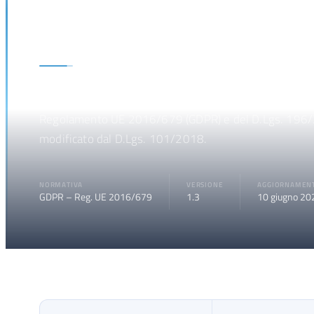
Informativa sulla 
Informativa sul trattamento dei dati personali ai sensi
Regolamento UE 2016/679 (GDPR) e del D.Lgs. 196
modificato dal D.Lgs. 101/2018.
NORMATIVA
VERSIONE
AGGIORNAMEN
GDPR – Reg. UE 2016/679
1.3
10 giugno 20