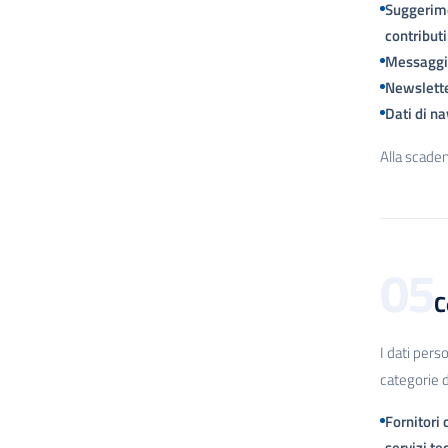
Suggerime
contributi
Messaggi 
Newslette
Dati di na
Alla scaden
05
C
I dati pers
categorie d
Fornitori 