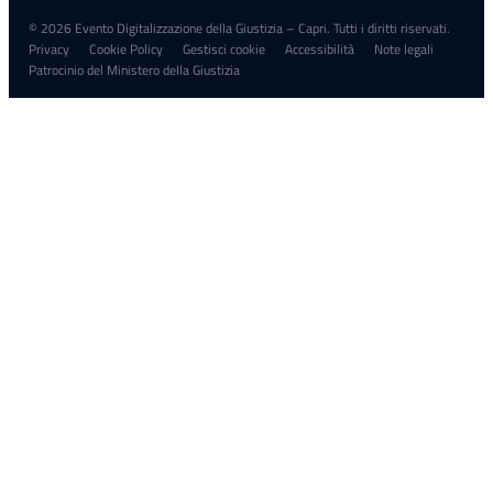
© 2026 Evento Digitalizzazione della Giustizia – Capri. Tutti i diritti riservati.
Privacy
Cookie Policy
Gestisci cookie
Accessibilità
Note legali
·
·
·
·
Patrocinio del Ministero della Giustizia