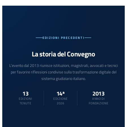
EDIZIONI PRECEDENTI
La storia del Convegno
L'evento dal 2013 riunisce istituzioni, magistrati, avvocati e tecnici
per favorire riflessioni condivise sulla trasformazione digitale del
sistema giudiziario italiano.
13
14ª
2013
EDIZIONI
EDIZIONE
ANNO DI
TENUTE
2026
FONDAZIONE