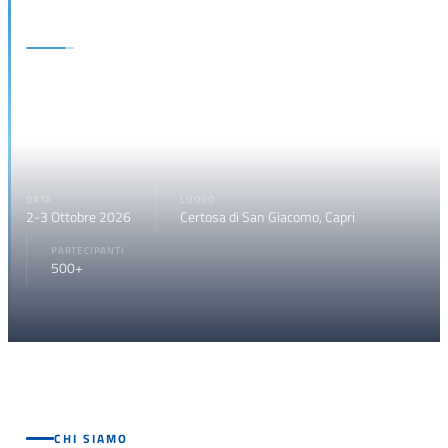
L'Evento
Il Convegno Nazionale sulla Digitalizzazione della Giustizia riunisce
istituzioni, magistrati, avvocati e tecnici per accelerare la
trasformazione digitale del sistema giudiziario italiano.
DATA
LUOGO
2-3 Ottobre 2026
Certosa di San Giacomo, Capri
PARTECIPANTI
500+
CHI SIAMO