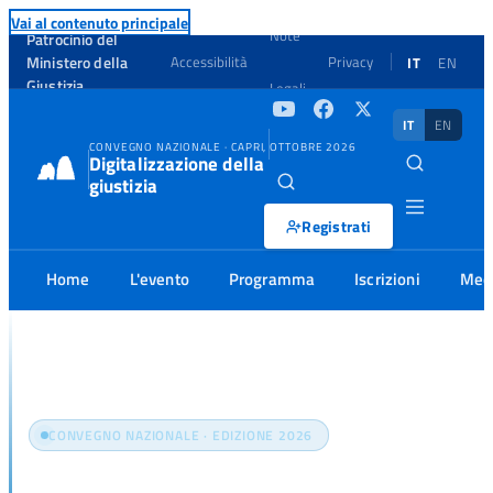
Vai al contenuto principale
Note
Patrocinio del
Ministero della
Accessibilità
Privacy
IT
EN
Giustizia
Legali
IT
EN
CONVEGNO NAZIONALE · CAPRI, OTTOBRE 2026
Digitalizzazione della
giustizia
Registrati
Home
L'evento
Programma
Iscrizioni
Med
Home
L'Evento
CONVEGNO NAZIONALE · EDIZIONE 2026