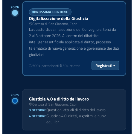
2026
PROSSIMA EDIZIONE
Digitalizzazione della Giustizia
Certosa di San Giacomo, Capri
La quattordicesima edizione del Convegno si terrà dal
2 al 3 ottobre 2026. Al centro del dibattito:
intelligenza artificiale applicata al diritto, processo
telematico di nuova generazione e governance dei dati
giudiziari.
Registrati
500+ partecipanti
30+ relatori
2025
Giustizia 4.0 e diritto del lavoro
Certosa di San Giacomo, Capri
Questioni attuali di diritto del lavoro
3 OTTOBRE
Giustizia 4.0: diritti, algoritmi e nuovi
4 OTTOBRE
equilibri