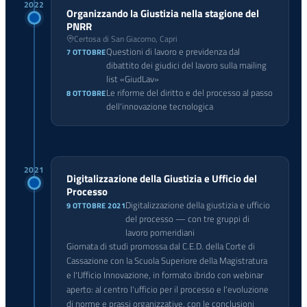
2022
Organizzando la Giustizia nella stagione del
PNRR
Certosa di San Giacomo, Capri
Questioni di lavoro e previdenza dal
7 OTTOBRE
dibattito dei giudici del lavoro sulla mailing
list «GiudLav»
Le riforme del diritto e del processo al passo
8 OTTOBRE
dell'innovazione tecnologica
2021
Digitalizzazione della Giustizia e Ufficio del
Processo
Digitalizzazione della giustizia e ufficio
9 OTTOBRE 2021
del processo — con tre gruppi di
lavoro pomeridiani
Giornata di studi promossa dal C.E.D. della Corte di
Cassazione con la Scuola Superiore della Magistratura
e l'Ufficio Innovazione, in formato ibrido con webinar
aperto: al centro l'ufficio per il processo e l'evoluzione
di norme e prassi organizzative, con le conclusioni