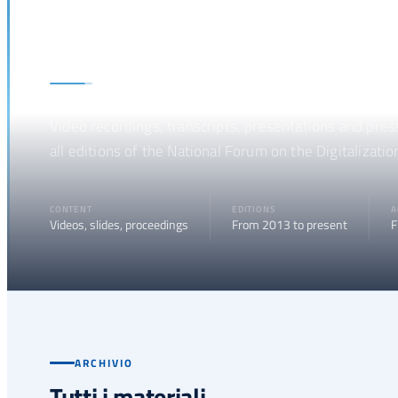
Media & Material
Video recordings, transcripts, presentations and pre
all editions of the National Forum on the Digitalization
CONTENT
EDITIONS
A
Videos, slides, proceedings
From 2013 to present
F
ARCHIVIO
Tutti i materiali