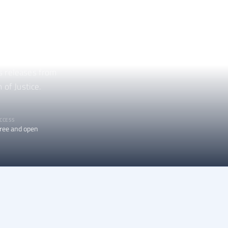
s
ss releases from
 of Justice.
CCESS
ree and open